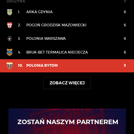
DRUŻYNA
P
1.
ARKA GDYNIA
6
2.
POGOŃ GRODZISK MAZOWIECKI
6
3.
POLONIA WARSZAWA
6
4.
BRUK-BET TERMALICA NIECIECZA
6
10.
POLONIA BYTOM
3
ZOBACZ WIĘCEJ