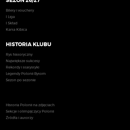
SEZON 26/27
Bilety i vouchery
I Liga
I Skład
Karta Kibica
HISTORIA KLUBU
Rys historyczny
Największe sukcesy
Rekordy i statystyki
Legendy Polonii Bytom
Sezon po sezonie
Historia Polonii na zdjęciach
Sekcje i olimpijczycy Polonii
Źródła i autorzy