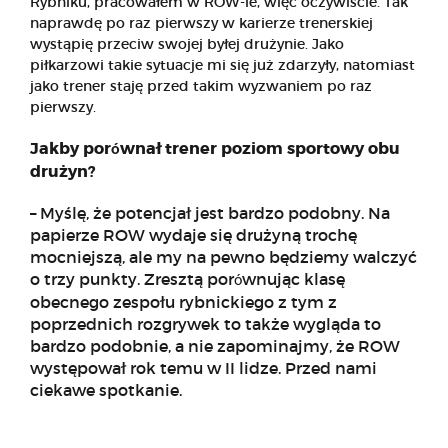
Rybniku, pracowałem w ROW-ie, więc oczywiście. Tak
naprawdę po raz pierwszy w karierze trenerskiej
wystąpię przeciw swojej byłej drużynie. Jako
piłkarzowi takie sytuacje mi się już zdarzyły, natomiast
jako trener staję przed takim wyzwaniem po raz
pierwszy.
Jakby por
wnał trener poziom sportowy obu
ó
drużyn?
– Myślę, że potencjał jest bardzo podobny. Na
papierze ROW wydaje się drużyną trochę
mocniejszą, ale my na pewno będziemy walczyć
o trzy punkty. Zresztą por
wnując klasę
ó
obecnego zespołu rybnickiego z tym z
poprzednich rozgrywek to także wygląda to
bardzo podobnie, a nie zapominajmy, że ROW
występował rok temu w II lidze. Przed nami
ciekawe spotkanie.