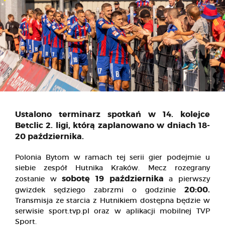
Ustalono terminarz spotkań w 14. kolejce
Betclic 2. ligi, którą zaplanowano w dniach 18-
20 października.
Polonia Bytom w ramach tej serii gier podejmie u
siebie zespół Hutnika Kraków. Mecz rozegrany
sobotę 19 października
zostanie w
a pierwszy
20:00.
gwizdek sędziego zabrzmi o godzinie
Transmisja ze starcia z Hutnikiem dostępna będzie w
serwisie sport.tvp.pl oraz w aplikacji mobilnej TVP
Sport.