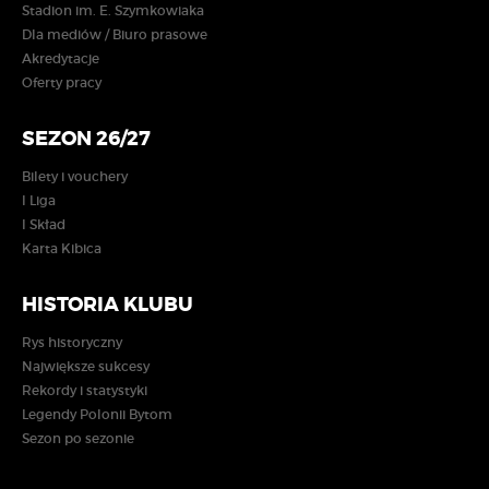
Stadion im. E. Szymkowiaka
Dla mediów / Biuro prasowe
Akredytacje
Oferty pracy
SEZON 26/27
Bilety i vouchery
I Liga
I Skład
Karta Kibica
HISTORIA KLUBU
Rys historyczny
Największe sukcesy
Rekordy i statystyki
Legendy Polonii Bytom
Sezon po sezonie