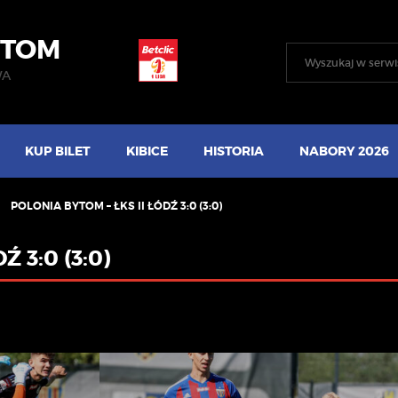
YTOM
WA
KUP BILET
KIBICE
HISTORIA
NABORY 2026
POLONIA BYTOM – ŁKS II ŁÓDŹ 3:0 (3:0)
 3:0 (3:0)