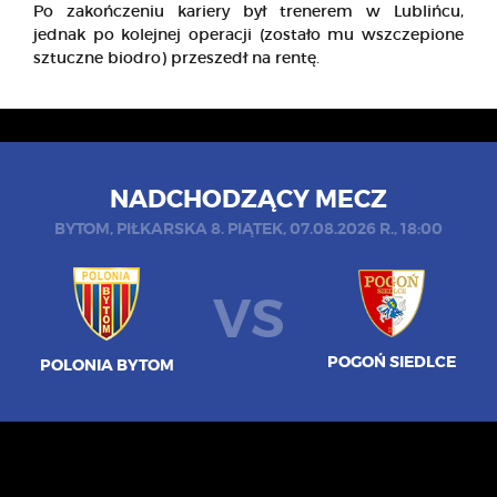
Po zakończeniu kariery był trenerem w Lublińcu,
jednak po kolejnej operacji (zostało mu wszczepione
sztuczne biodro) przeszedł na rentę.
NADCHODZĄCY MECZ
BYTOM, PIŁKARSKA 8. PIĄTEK, 07.08.2026 R., 18:00
VS
POGOŃ SIEDLCE
POLONIA BYTOM