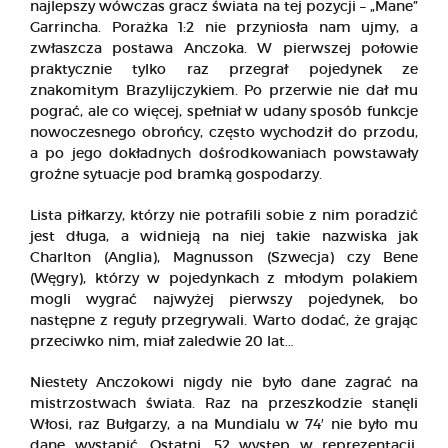
najlepszy wówczas gracz świata na tej pozycji – „Mane”
Garrincha. Porażka 1:2 nie przyniosła nam ujmy, a
zwłaszcza postawa Anczoka. W pierwszej połowie
praktycznie tylko raz przegrał pojedynek ze
znakomitym Brazylijczykiem. Po przerwie nie dał mu
pograć, ale co więcej, spełniał w udany sposób funkcje
nowoczesnego obrońcy, często wychodził do przodu,
a po jego dokładnych dośrodkowaniach powstawały
groźne sytuacje pod bramką gospodarzy.
Lista piłkarzy, którzy nie potrafili sobie z nim poradzić
jest długa, a widnieją na niej takie nazwiska jak
Charlton (Anglia), Magnusson (Szwecja) czy Bene
(Węgry), którzy w pojedynkach z młodym polakiem
mogli wygrać najwyżej pierwszy pojedynek, bo
następne z reguły przegrywali. Warto dodać, że grając
przeciwko nim, miał zaledwie 20 lat…
Niestety Anczokowi nigdy nie było dane zagrać na
mistrzostwach świata. Raz na przeszkodzie stanęli
Włosi, raz Bułgarzy, a na Mundialu w 74′ nie było mu
dane wystąpić. Ostatni, 52 występ w reprezentacji,