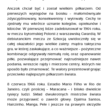
Anczok chciał być i został wielkim piłkarzem. Od
pierwszych występów na boisku – małomówny,ale
zdyscyplinowany, konsekwentny i wytrwały. Cechy te
zjednały mu wkrótce uznanie kolegów, opiekunów i
kibiców. W pierwszej lidze zadebiutował w 1964 roku,
w meczu bytomskiej Polonii z warszawską Gwardią. W
debiutanckim meczu ze Szkocją uwidoczniły się w
całej okazałości jego wielkie zalety: mądra taktyczna
gra, w której zaskakujące, a co ważniejsze – pożyteczne
kombinacje odgrywały niemałą rolę, oraz opanowanie
piłki, pozwalające przejmować najtrudniejsze nawet
podania, wreszcie rajdy i mierzone centry, których nie
sposób było zmarnować. Te walory prezentował grając
przeciwko najlepszym piłkarzom świata.
8 czerwca 1966 roku. Estadio Mario Filho w Rio de
Janeiro, czyli prościej – Maracana – i blisko dwieście
tysięcy ludzi. Skład dwukrotnych mistrzów świata
może przyprawić o zawrót głowy: Djalma Santos,
Hairzinho, Manga, Pele i jeszcze na prawym skrzydle