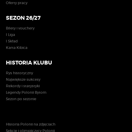
Oferty pracy
SEZON 26/27
Bilety i vouchery
I Liga
I Skład
Karta Kibica
HISTORIA KLUBU
Rys historyczny
Największe sukcesy
Rekordy i statystyki
Legendy Polonii Bytom
Sezon po sezonie
Historia Polonii na zdjęciach
Sekcje i olimpijczycy Polonii