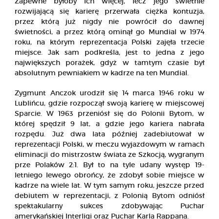
Zapewne byłoby ich więcej, lecz jego świetnie
rozwijającą się karierę przerwała ciężka kontuzja,
przez którą już nigdy nie powrócił do dawnej
świetności, a przez którą ominął go Mundial w 1974
roku, na którym reprezentacja Polski zajęła trzecie
miejsce. Jak sam podkreśla, jest to jedna z jego
największych porażek, gdyż w tamtym czasie był
absolutnym pewniakiem w kadrze na ten Mundial.
Zygmunt Anczok urodził się 14 marca 1946 roku w
Lublińcu, gdzie rozpoczął swoją karierę w miejscowej
Sparcie. W 1963 przeniósł się do Polonii Bytom, w
której spędził 9 lat, a gdzie jego kariera nabrała
rozpędu. Już dwa lata później zadebiutował w
reprezentacji Polski, w meczu wyjazdowym w ramach
eliminacji do mistrzostw świata ze Szkocją, wygranym
prze Polaków 2:1. Był to na tyle udany występ 19-
letniego lewego obrońcy, że zdobył sobie miejsce w
kadrze na wiele lat. W tym samym roku, jeszcze przed
debiutem w reprezentacji, z Polonią Bytom odniósł
spektakularny sukces zdobywając Puchar
amerykańskiej Interligi oraz Puchar Karla Rappana.