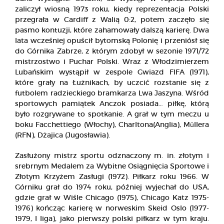
zaliczył wiosną 1973 roku, kiedy reprezentacja Polski
przegrała w Cardiff z Walią 0:2, potem zaczęło się
pasmo kontuzji, które zahamowały dalszą karierę. Dwa
lata wcześniej opuścił bytomską Polonię i przeniósł się
do Górnika Zabrze, z którym zdobył w sezonie 1971/72
mistrzostwo i Puchar Polski. Wraz z Włodzimierzem
Lubańskim wystąpił w zespole Gwiazd FIFA (1971),
które grały na Łużnikach, by uczcić rozstanie się z
futbolem radzieckiego bramkarza Lwa Jaszyna. Wśród
sportowych pamiątek Anczok posiada… piłkę, którą
było rozgrywane to spotkanie. A grał w tym meczu u
boku Facchettiego (Włochy), Charltona(Anglia), Müllera
(RFN), Dżajica (Jugosławia).
Zasłużony mistrz sportu odznaczony m. in. złotym i
srebrnym Medalem za Wybitne Osiągnięcia Sportowe i
Złotym Krzyżem Zasługi (1972). Piłkarz roku 1966. W
Górniku grał do 1974 roku, później wyjechał do USA,
gdzie grał w Wiśle Chicago (1975), Chicago Katz 1975-
1976) kończąc karierę w norweskim Skeid Oslo (1977-
1979, I liga), jako pierwszy polski piłkarz w tym kraju.