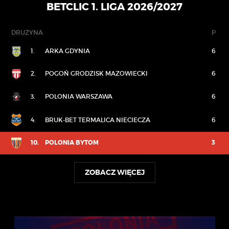
BETCLIC 1. LIGA 2026/2027
DRUŻYNA
P
1.
ARKA GDYNIA
6
2.
POGOŃ GRODZISK MAZOWIECKI
6
3.
POLONIA WARSZAWA
6
4.
BRUK-BET TERMALICA NIECIECZA
6
10.
POLONIA BYTOM
3
ZOBACZ WIĘCEJ