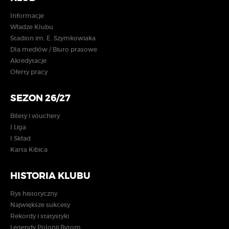
Informacje
Władze Klubu
Stadion im. E. Szymkowiaka
Dla mediów / Biuro prasowe
Akredytacje
Oferty pracy
SEZON 26/27
Bilety i vouchery
I Liga
I Skład
Karta Kibica
HISTORIA KLUBU
Rys historyczny
Największe sukcesy
Rekordy i statystyki
Legendy Polonii Bytom