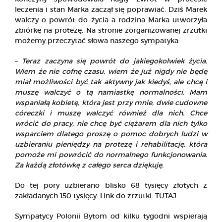
leczenia i stan Marka zaczął się poprawiać. Dziś Marek
walczy o powrót do życia a rodzina Marka utworzyła
zbiórkę na protezę. Na stronie zorganizowanej zrzutki
możemy przeczytać słowa naszego sympatyka:
–
Teraz zaczyna się powrót do jakiegokolwiek życia.
Wiem że nie cofnę czasu, wiem że już nigdy nie będę
miał możliwości być tak aktywny jak kiedyś, ale chcę i
muszę walczyć o tą namiastkę normalności. Mam
wspaniałą kobietę, która jest przy mnie, dwie cudowne
córeczki i muszę walczyć również dla nich. Chce
wrócić do pracy, nie chcę być ciężarem dla nich tylko
wsparciem dlatego proszę o pomoc dobrych ludzi w
uzbieraniu pieniędzy na protezę i rehabilitację, która
pomoże mi powrócić do normalnego funkcjonowania.
Za każdą złotówkę z całego serca dziękuję.
Do tej pory uzbierano blisko 68 tysięcy złotych z
zakładanych 150 tysięcy. Link do zrzutki:
TUTAJ.
Sympatycy Polonii Bytom od kilku tygodni wspierają