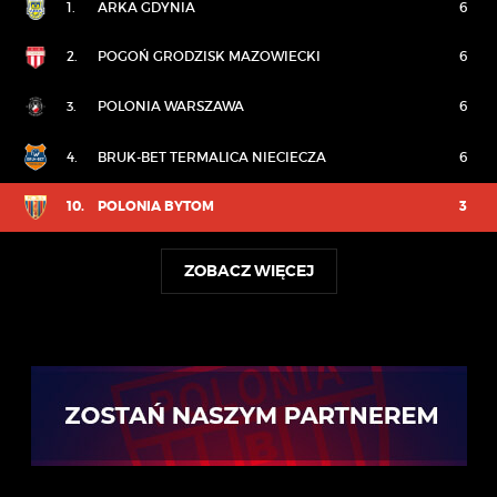
1.
ARKA GDYNIA
6
2.
POGOŃ GRODZISK MAZOWIECKI
6
3.
POLONIA WARSZAWA
6
4.
BRUK-BET TERMALICA NIECIECZA
6
10.
POLONIA BYTOM
3
ZOBACZ WIĘCEJ