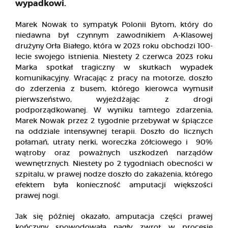
wypadkowi.
Marek Nowak to sympatyk Polonii Bytom, który do
niedawna był czynnym zawodnikiem A-Klasowej
drużyny Orła Białego, która w 2023 roku obchodzi 100-
lecie swojego istnienia. Niestety 2 czerwca 2023 roku
Marka spotkał tragiczny w skutkach wypadek
komunikacyjny. Wracając z pracy na motorze, doszło
do zderzenia z busem, którego kierowca wymusił
pierwszeństwo, wyjeżdżając z drogi
podporządkowanej. W wyniku tamtego zdarzenia,
Marek Nowak przez 2 tygodnie przebywał w śpiączce
na oddziale intensywnej terapii. Doszło do licznych
połamań, utraty nerki, woreczka żółciowego i 90%
wątroby oraz poważnych uszkodzeń narządów
wewnętrznych. Niestety po 2 tygodniach obecności w
szpitalu, w prawej nodze doszło do zakażenia, którego
efektem była konieczność amputacji większości
prawej nogi.
Jak się później okazało, amputacja części prawej
kończyny spowodowała nagły zwrot w procesie