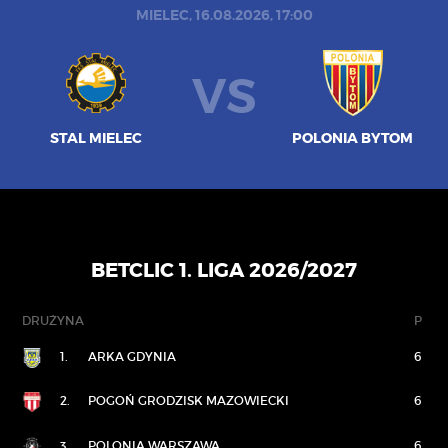
MIELEC, 16.08.2026, 17:00
VS
STAL MIELEC
POLONIA BYTOM
BETCLIC 1. LIGA 2026/2027
DRUŻYNA
P
1.
ARKA GDYNIA
6
2.
POGOŃ GRODZISK MAZOWIECKI
6
3.
POLONIA WARSZAWA
6