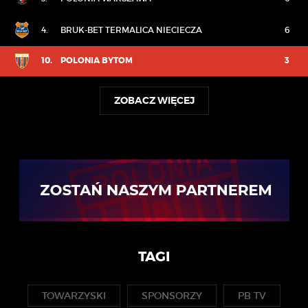
4.
BRUK-BET TERMALICA NIECIECZA
6
10.
POLONIA BYTOM
3
ZOBACZ WIĘCEJ
TAGI
TOWARZYSKI
SPONSORZY
PB TV