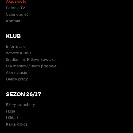
Aktualności
Polonia TV
Galerie zdjęć
Kontakt
KLUB
Informacje
Władze Klubu
Stadion im. E. Szymkowiaka
Dla mediów / Biuro prasowe
Akredytacje
Oferty pracy
SEZON 26/27
Bilety i vouchery
I Liga
I Skład
Karta Kibica