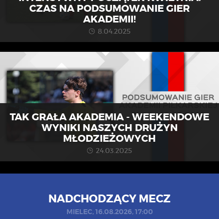
CZAS NA PODSUMOWANIE GIER
AKADEMII!
8.04.2025
TAK GRAŁA AKADEMIA - WEEKENDOWE
WYNIKI NASZYCH DRUŻYN
MŁODZIEŻOWYCH
24.03.2025
NADCHODZĄCY MECZ
MIELEC, 16.08.2026, 17:00