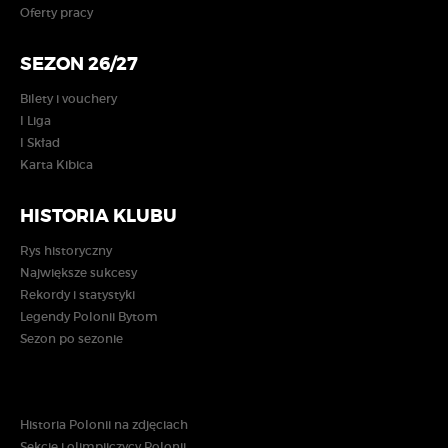
Oferty pracy
SEZON 26/27
Bilety i vouchery
I Liga
I Skład
Karta Kibica
HISTORIA KLUBU
Rys historyczny
Największe sukcesy
Rekordy i statystyki
Legendy Polonii Bytom
Sezon po sezonie
Historia Polonii na zdjęciach
Sekcje i olimpijczycy Polonii