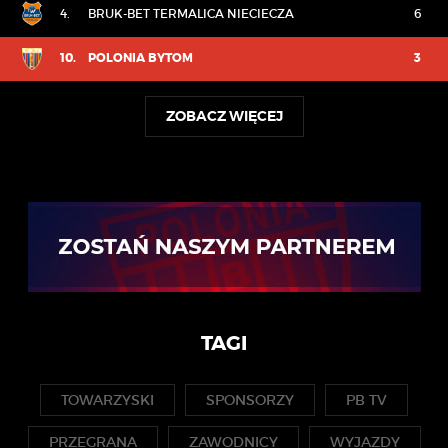
4.
BRUK-BET TERMALICA NIECIECZA
6
10.
POLONIA BYTOM
3
ZOBACZ WIĘCEJ
TAGI
TOWARZYSKI
SPONSORZY
PB TV
PRZEGRANA
ZAWODNICY
WYJAZDY