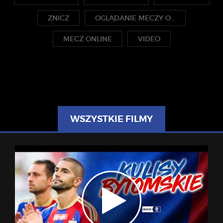
ZNICZ
OGLĄDANIE MECZY O...
MECZ ONLINE
VIDEO
WSZYSTKIE FILMY