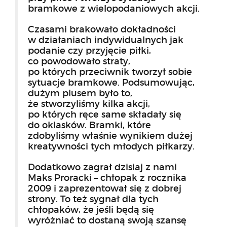
bramkowe z wielopodaniowych akcji.
Czasami brakowało dokładności
w działaniach indywidualnych jak
podanie czy przyjęcie piłki,
co powodowało straty,
po których przeciwnik tworzył sobie
sytuacje bramkowe. Podsumowując,
dużym plusem było to,
że stworzyliśmy kilka akcji,
po których ręce same składały się
do oklasków. Bramki, które
zdobyliśmy właśnie wynikiem dużej
kreatywności tych młodych piłkarzy.
Dodatkowo zagrał dzisiaj z nami
Maks Proracki – chłopak z rocznika
2009 i zaprezentował się z dobrej
strony. To też sygnał dla tych
chłopaków, że jeśli będą się
wyróżniać to dostaną swoją szansę