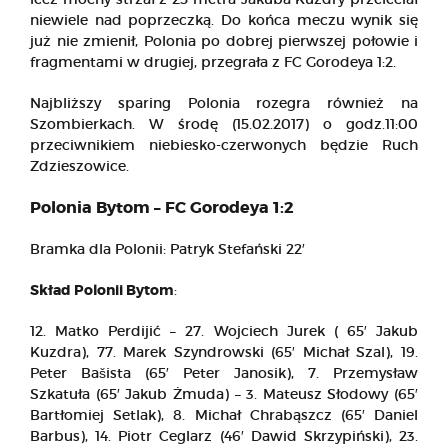
niewiele nad poprzeczką. Do końca meczu wynik się
już nie zmienił, Polonia po dobrej pierwszej połowie i
fragmentami w drugiej, przegrała z FC Gorodeya 1:2.
Najbliższy sparing Polonia rozegra również na
Szombierkach. W środę (15.02.2017) o godz.11:00
przeciwnikiem niebiesko-czerwonych będzie Ruch
Zdzieszowice.
Polonia Bytom – FC Gorodeya 1:2
Bramka dla Polonii: Patryk Stefański 22′
Skład Polonii Bytom
:
12. Matko Perdijić – 27. Wojciech Jurek ( 65′ Jakub
Kuzdra), 77. Marek Szyndrowski (65′ Michał Szal), 19.
Peter Bašista (65′ Peter Janosik), 7. Przemysław
Szkatuła (65′ Jakub Żmuda) – 3. Mateusz Słodowy (65′
Bartłomiej Setlak), 8. Michał Chrabąszcz (65′ Daniel
Barbus), 14. Piotr Ceglarz (46′ Dawid Skrzypiński), 23.