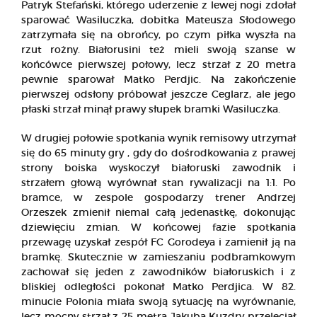
Patryk Stefański, którego uderzenie z lewej nogi zdołał
sparować Wasiluczka, dobitka Mateusza Słodowego
zatrzymała się na obrońcy, po czym piłka wyszła na
rzut rożny. Białorusini też mieli swoją szanse w
końcówce pierwszej połowy, lecz strzał z 20 metra
pewnie sparował Matko Perdjic. Na zakończenie
pierwszej odsłony próbował jeszcze Ceglarz, ale jego
płaski strzał minął prawy słupek bramki Wasiluczka.
W drugiej połowie spotkania wynik remisowy utrzymał
się do 65 minuty gry , gdy do dośrodkowania z prawej
strony boiska wyskoczył białoruski zawodnik i
strzałem głową wyrównał stan rywalizacji na 1:1. Po
bramce, w zespole gospodarzy trener Andrzej
Orzeszek zmienił niemal całą jedenastkę, dokonując
dziewięciu zmian. W końcowej fazie spotkania
przewagę uzyskał zespół FC Gorodeya i zamienił ją na
bramkę. Skutecznie w zamieszaniu podbramkowym
zachował się jeden z zawodników białoruskich i z
bliskiej odległości pokonał Matko Perdjica. W 82.
minucie Polonia miała swoją sytuację na wyrównanie,
lecz mocny strzał z 25 metra Jakuba Kuzdry przeleciał