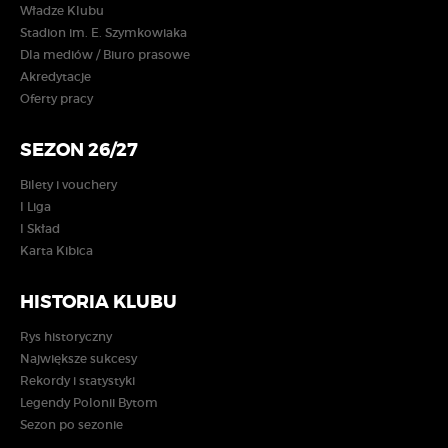
Władze Klubu
Stadion im. E. Szymkowiaka
Dla mediów / Biuro prasowe
Akredytacje
Oferty pracy
SEZON 26/27
Bilety i vouchery
I Liga
I Skład
Karta Kibica
HISTORIA KLUBU
Rys historyczny
Największe sukcesy
Rekordy i statystyki
Legendy Polonii Bytom
Sezon po sezonie