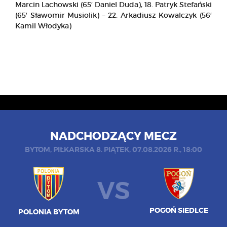
Marcin Lachowski (65′ Daniel Duda), 18. Patryk Stefański
(65′ Sławomir Musiolik) – 22. Arkadiusz Kowalczyk (56′
Kamil Włodyka)
NADCHODZĄCY MECZ
BYTOM, PIŁKARSKA 8. PIĄTEK, 07.08.2026 R., 18:00
VS
POGOŃ SIEDLCE
POLONIA BYTOM