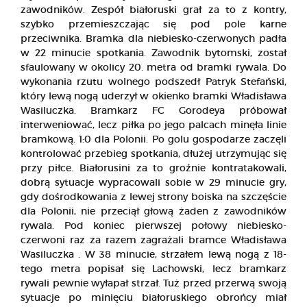
zawodników. Zespół białoruski grał za to z kontry,
szybko przemieszczając się pod pole karne
przeciwnika. Bramka dla niebiesko-czerwonych padła
w 22 minucie spotkania. Zawodnik bytomski, został
sfaulowany w okolicy 20. metra od bramki rywala. Do
wykonania rzutu wolnego podszedł Patryk Stefański,
który lewą nogą uderzył w okienko bramki Władisława
Wasiluczka. Bramkarz FC Gorodeya próbował
interweniować, lecz piłka po jego palcach minęła linie
bramkową. 1:0 dla Polonii. Po golu gospodarze zaczęli
kontrolować przebieg spotkania, dłużej utrzymując się
przy piłce. Białorusini za to groźnie kontratakowali,
dobrą sytuacje wypracowali sobie w 29 minucie gry,
gdy dośrodkowania z lewej strony boiska na szczęście
dla Polonii, nie przeciął głową żaden z zawodników
rywala. Pod koniec pierwszej połowy niebiesko-
czerwoni raz za razem zagrażali bramce Władisława
Wasiluczka . W 38 minucie, strzałem lewą nogą z 18-
tego metra popisał się Lachowski, lecz bramkarz
rywali pewnie wyłapał strzał. Tuż przed przerwą swoją
sytuacje po minięciu białoruskiego obrońcy miał