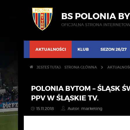
BS POLONIA B
OFICJALNA STRONA INTERNETO
AKTUALNOŚCI
KLUB
SEZON 26/27
JESTEŚ TUTAJ:
STRONA GŁÓWNA
AKTUALNOŚ
POLONIA BYTOM – ŚLĄSK 
PPV W ŚLĄSKIE TV.
15.11.2018
Autor: marketing