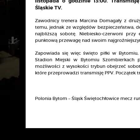
listopada o godzinie 13:00. Transmis
Śląskie TV.
Zawodnicy trenera Marcina Domagały z druży
temu, jednak ze względów bezpieczeństwa, de
najbliższą sobotę. Niebiesko-czerwoni prz
punktową przewagę nad swoim najgroźniejszy
Zapowiada się więc święto piłki w Bytomiu, 
Stadion Miejski w Bytomiu Szombierkach p
możliwości z wysokości trybun obejrzeć sobotn
które przeprowadzi transmisję PPV. Początek t
Polonia Bytom – Śląsk Świętochłowice mecz run