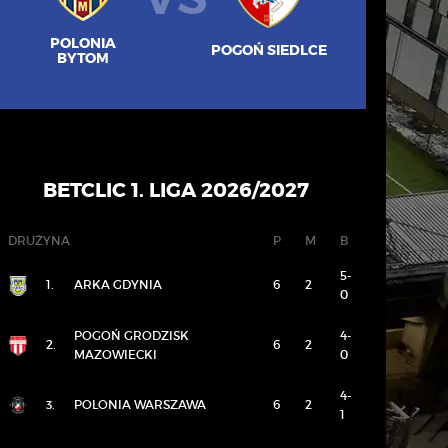
POLONIA
POGOŃ SIEDLCE
BYTOM
BETCLIC 1. LIGA 2026/2027
DRUŻYNA
P
M
B
5-
1.
ARKA GDYNIA
6
2
0
POGOŃ GRODZISK
4-
2.
6
2
MAZOWIECKI
0
4-
3.
POLONIA WARSZAWA
6
2
1