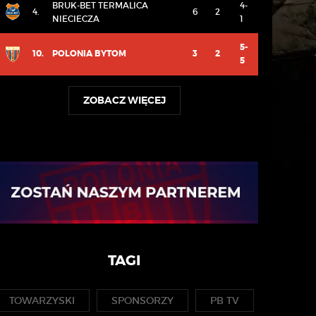
BRUK-BET TERMALICA
4-
4.
6
2
NIECIECZA
1
5-
10.
POLONIA BYTOM
3
2
5
ZOBACZ WIĘCEJ
TAGI
TOWARZYSKI
SPONSORZY
PB TV