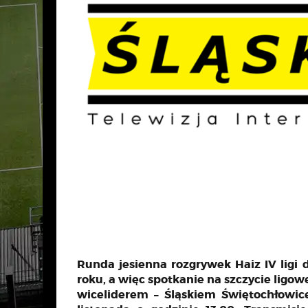
Runda jesienna rozgrywek Haiz IV ligi 
roku, a więc spotkanie na szczycie ligow
wiceliderem – Śląskiem Świętochłowic