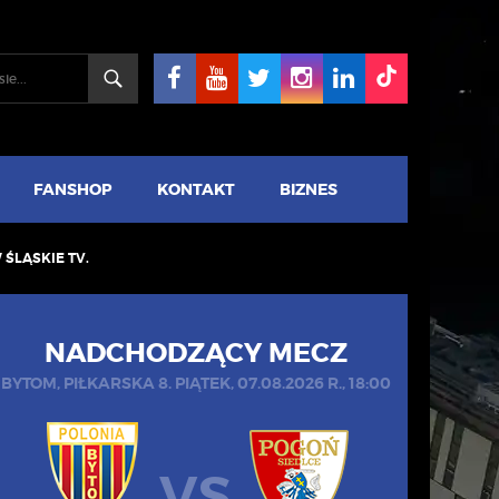
FANSHOP
KONTAKT
BIZNES
ŚLĄSKIE TV.
NADCHODZĄCY MECZ
BYTOM, PIŁKARSKA 8. PIĄTEK, 07.08.2026 R., 18:00
VS