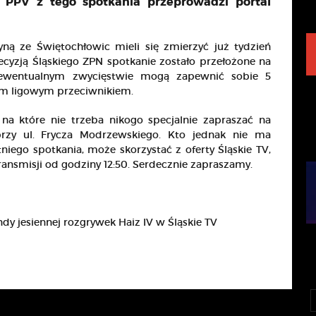
ję PPV z tego spotkania przeprowadzi portal
ną ze Świętochłowic mieli się zmierzyć już tydzień
cyzją Śląskiego ZPN spotkanie zostało przełożone na
y ewentualnym zwycięstwie mogą zapewnić sobie 5
m ligowym przeciwnikiem.
na które nie trzeba nikogo specjalnie zapraszać na
rzy ul. Frycza Modrzewskiego. Kto jednak nie ma
iego spotkania, może skorzystać z oferty Śląskie TV,
ransmisji od godziny 12:50. Serdecznie zapraszamy.
dy jesiennej rozgrywek Haiz IV w Śląskie TV