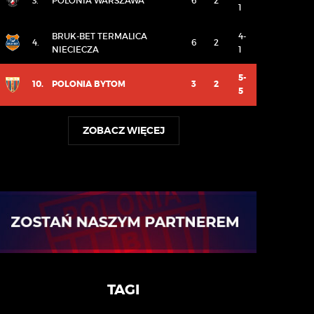
3.
POLONIA WARSZAWA
6
2
1
BRUK-BET TERMALICA
4-
4.
6
2
NIECIECZA
1
5-
10.
POLONIA BYTOM
3
2
5
ZOBACZ WIĘCEJ
TAGI