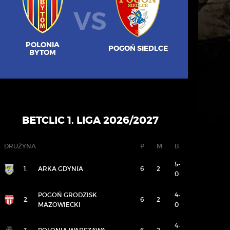
VS
POLONIA
POGOŃ SIEDLCE
BYTOM
BETCLIC 1. LIGA 2026/2027
DRUŻYNA
P
M
B
5-
1.
ARKA GDYNIA
6
2
0
POGOŃ GRODZISK
4-
2.
6
2
MAZOWIECKI
0
4-