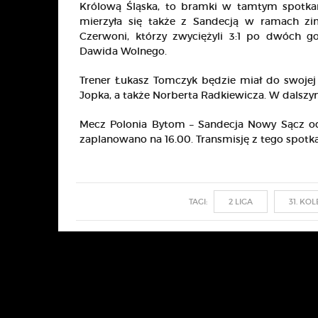
Królową Śląska, to bramki w tamtym spotkani
mierzyła się także z Sandecją w ramach zi
Czerwoni, którzy zwyciężyli 3:1 po dwóch g
Dawida Wolnego.
Trener Łukasz Tomczyk będzie miał do swoje
Jopka, a także Norberta Radkiewicza. W dalszym
Mecz Polonia Bytom – Sandecja Nowy Sącz odb
zaplanowano na 16.00. Transmisję z tego spot
TAGI:
2 LIGA
31. KO