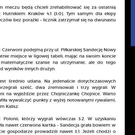
m meczu będą chcieli zrehabilitować się za ostatnią
 z Hutnikiem Kraków 4:1 (3:0). Tym samym dla ekipy
czów bez porażki – licznik zatrzymał się na dwunastu
 Czerwoni podejmą przy ul. Piłkarskiej Sandecję Nowy
tatnie miejsce w ligowej tabeli, mając na swoim koncie
 matematyczne szanse na utrzymanie, ale do tego
ład wyników innych drużyn.
t średnio udana. Na jedenaście dotychczasowych
zegrali sześć, dwa zremisowali i trzy wygrali. W
nani na wyjeździe przez Chojniczankę Chojnice. Warto
afiła wywalczyć punkty z wyżej notowanymi rywalami,
m Kalisz.
d Polonii, którzy wygrali wówczas 3:2. W uzyskaniu
ęła nawet czerwona kartka – Sandecja grała bowiem w
e gospodarze prowadzili nawet 3:1. Jeżeli chodzi o