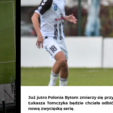
Już jutro Polonia Bytom zmierzy się przy
Łukasza Tomczyka będzie chciała odbić 
nową zwycięską serię.