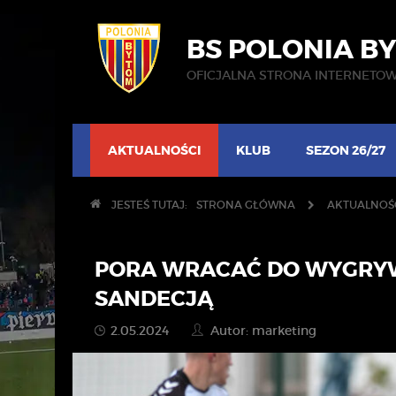
BS POLONIA B
OFICJALNA STRONA INTERNETO
AKTUALNOŚCI
KLUB
SEZON 26/27
JESTEŚ TUTAJ:
STRONA GŁÓWNA
AKTUALNOŚ
PORA WRACAĆ DO WYGRYW
SANDECJĄ
2.05.2024
Autor: marketing