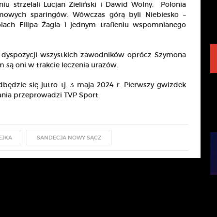
u strzelali Lucjan Zieliński i Dawid Wolny. Polonia
mowych sparingów. Wówczas górą byli Niebiesko –
olach Filipa Żagla i jednym trafieniu wspomnianego
j dyspozycji wszystkich zawodników oprócz Szymona
 są oni w trakcie leczenia urazów.
ędzie się jutro tj. 3 maja 2024 r. Pierwszy gwizdek
kania przeprowadzi
TVP Sport
.
LEJKA
SANDECJA NOWY SĄCZ