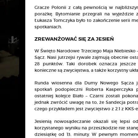
Gracze Polonii z całą pewnością w najbliższy
porażkę. Bytomianie przegrali na wyjeździe
Łukasza Tomczyka było to zakończenie serii me
spotkaniach.
ZREWANŻOWAĆ SIĘ ZA JESIEŃ
W Święto Narodowe Trzeciego Maja Niebiesko –
Sącz. Nasi jutrzejsi rywale zajmują obecnie os
28 punktów. Taki dorobek oznacza jeszcze
konieczne są zwycięstwa, a także korzystny uk
Runda wiosenna dla Dumy Nowego Sącza jes
spotkań podopieczni Roberta Kasperczyka pr
ostatniej kolejce Biało – Czarni zostali poko
jednak zwrócić uwagę na to, że Sandecja potr
czego przykładem jest zwycięstwo z 2:1 z KKS-e
Jesienią nowosądeczanie okazali się lepsi o
korzystanego wyniku na przeszkodzie nie stan
dziesiątkę od 13. minuty. W pewnym momenci