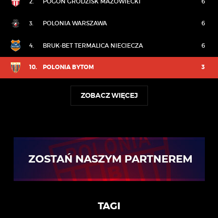
2.
POGOŃ GRODZISK MAZOWIECKI
6
3.
POLONIA WARSZAWA
6
4.
BRUK-BET TERMALICA NIECIECZA
6
10.
POLONIA BYTOM
3
ZOBACZ WIĘCEJ
TAGI