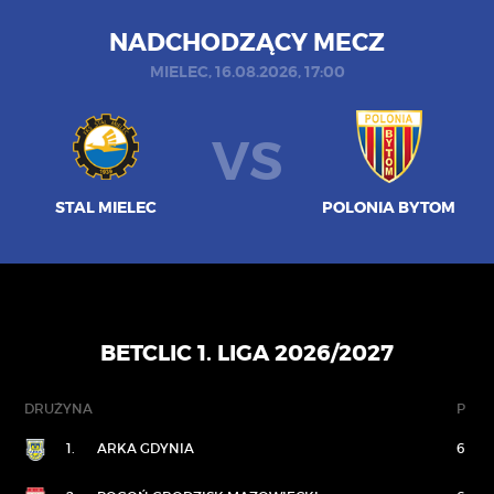
NADCHODZĄCY MECZ
MIELEC, 16.08.2026, 17:00
VS
STAL MIELEC
POLONIA BYTOM
BETCLIC 1. LIGA 2026/2027
DRUŻYNA
P
1.
ARKA GDYNIA
6