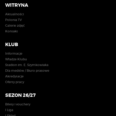
WITRYNA
Aktualności
Polonia TV
Galerie zdjęć
Kontakt
KLUB
Informacje
Władze Klubu
Stadion im. E. Szymkowiaka
Dla mediów / Biuro prasowe
Akredytacje
Oferty pracy
SEZON 26/27
Bilety i vouchery
I Liga
I Skład