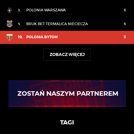
3.
POLONIA WARSZAWA
6
4.
BRUK-BET TERMALICA NIECIECZA
6
10.
POLONIA BYTOM
3
ZOBACZ WIĘCEJ
TAGI