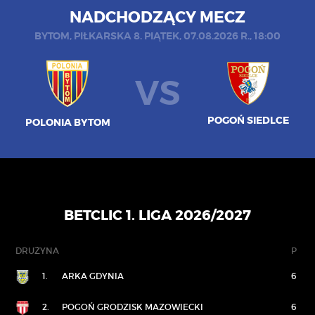
NADCHODZĄCY MECZ
BYTOM, PIŁKARSKA 8. PIĄTEK, 07.08.2026 R., 18:00
VS
POGOŃ SIEDLCE
POLONIA BYTOM
BETCLIC 1. LIGA 2026/2027
DRUŻYNA
P
1.
ARKA GDYNIA
6
2.
POGOŃ GRODZISK MAZOWIECKI
6