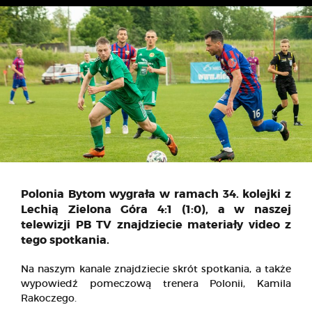
Polonia Bytom wygrała w ramach 34. kolejki z
Lechią Zielona Góra 4:1 (1:0), a w naszej
telewizji PB TV znajdziecie materiały video z
tego spotkania.
Na naszym kanale znajdziecie skrót spotkania, a także
wypowiedź pomeczową trenera Polonii, Kamila
Rakoczego.