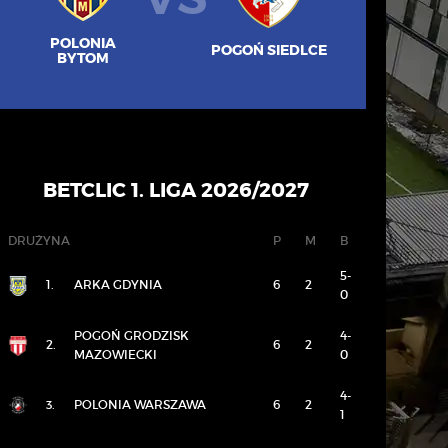
POLONIA
POGOŃ SIEDLCE
BYTOM
BETCLIC 1. LIGA 2026/2027
DRUŻYNA
P
M
B
5-
1.
ARKA GDYNIA
6
2
0
POGOŃ GRODZISK
4-
2.
6
2
MAZOWIECKI
0
4-
3.
POLONIA WARSZAWA
6
2
1