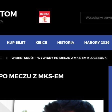
YTOM
WA
KUP BILET
KIBICE
HISTORIA
NABORY 2026
CI
WIDEO: SKRÓT I WYWIADY PO MECZU Z MKS-EM KLUCZBORK
 PO MECZU Z MKS-EM