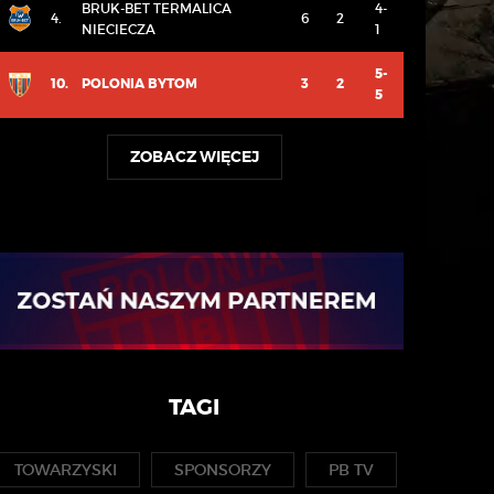
BRUK-BET TERMALICA
4-
4.
6
2
NIECIECZA
1
5-
10.
POLONIA BYTOM
3
2
5
ZOBACZ WIĘCEJ
TAGI
TOWARZYSKI
SPONSORZY
PB TV