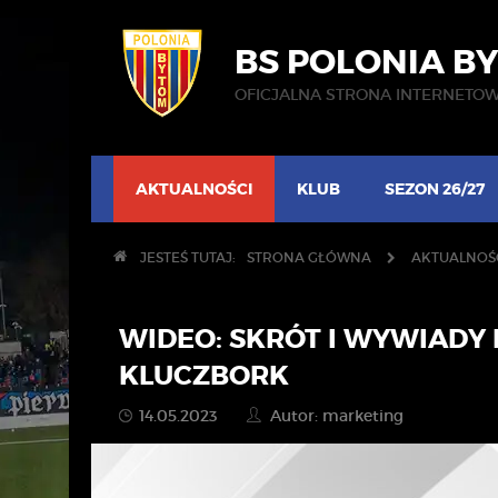
BS POLONIA B
OFICJALNA STRONA INTERNETO
AKTUALNOŚCI
KLUB
SEZON 26/27
JESTEŚ TUTAJ:
STRONA GŁÓWNA
AKTUALNOŚ
WIDEO: SKRÓT I WYWIADY
KLUCZBORK
14.05.2023
Autor: marketing