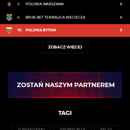
3.
POLONIA WARSZAWA
6
4.
BRUK-BET TERMALICA NIECIECZA
6
10.
POLONIA BYTOM
3
ZOBACZ WIĘCEJ
TAGI
TOWARZYSKI
SPONSORZY
PB TV