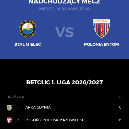
NADCHODZĄCY MECZ
MIELEC, 16.08.2026, 17:00
VS
STAL MIELEC
POLONIA BYTOM
BETCLIC 1. LIGA 2026/2027
DRUŻYNA
P
1.
ARKA GDYNIA
6
2.
POGOŃ GRODZISK MAZOWIECKI
6