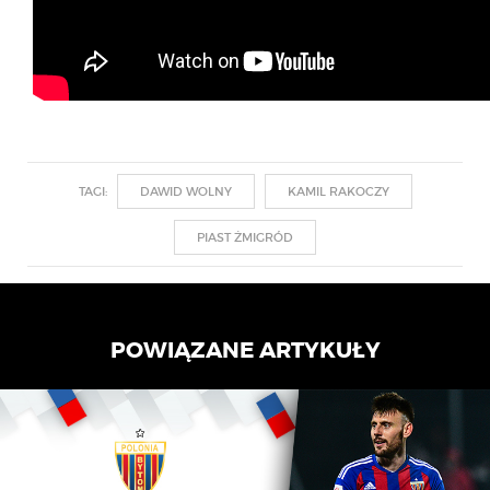
TAGI:
DAWID WOLNY
KAMIL RAKOCZY
PIAST ŻMIGRÓD
POWIĄZANE ARTYKUŁY