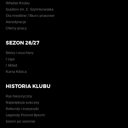
Władze Klubu
Stadion im. E. Szymkowiaka
Dla mediów / Biuro prasowe
Akredytacje
Oferty pracy
SEZON 26/27
Bilety i vouchery
I Liga
I Skład
Karta Kibica
HISTORIA KLUBU
Rys historyczny
Największe sukcesy
Rekordy i statystyki
Legendy Polonii Bytom
Sezon po sezonie