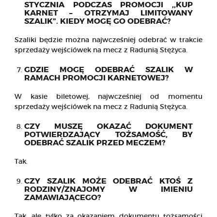
STYCZNIA PODCZAS PROMOCJI ,,KUP
KARNET – OTRZYMAJ LIMITOWANY
SZALIK”. KIEDY MOGĘ GO ODEBRAĆ?
Szaliki będzie można najwcześniej odebrać w trakcie
sprzedaży wejściówek na mecz z Radunią Stężyca.
GDZIE MOGĘ ODEBRAĆ SZALIK W
RAMACH PROMOCJI KARNETOWEJ?
W kasie biletowej, najwcześniej od momentu
sprzedaży wejściówek na mecz z Radunią Stężyca.
CZY MUSZĘ OKAZAĆ DOKUMENT
POTWIERDZAJĄCY TOŻSAMOŚĆ, BY
ODEBRAĆ SZALIK PRZED MECZEM?
Tak.
CZY SZALIK MOŻE ODEBRAĆ KTOŚ Z
RODZINY/ZNAJOMY W IMIENIU
ZAMAWIAJĄCEGO?
Tak, ale tylko za okazaniem dokumentu tożsamości