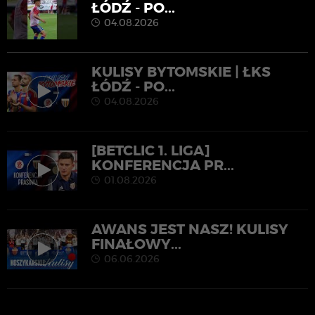
ŁÓDŹ - PO...
04.08.2026
KULISY BYTOMSKIE | ŁKS
ŁÓDŹ - PO...
04.08.2026
[BETCLIC 1. LIGA]
KONFERENCJA PR...
01.08.2026
AWANS JEST NASZ! KULISY
FINAŁOWY...
06.06.2026