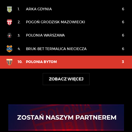
1.
ARKA GDYNIA
6
2.
POGOŃ GRODZISK MAZOWIECKI
6
3.
POLONIA WARSZAWA
6
4.
BRUK-BET TERMALICA NIECIECZA
6
10.
POLONIA BYTOM
3
ZOBACZ WIĘCEJ