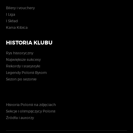
Bilety i vouchery
I Liga
I Skład
Karta Kibica
HISTORIA KLUBU
Rys historyczny
Największe sukcesy
Rekordy i statystyki
Legendy Polonii Bytom
Sezon po sezonie
Historia Polonii na zdjęciach
Sekcje i olimpijczycy Polonii
Źródła i autorzy