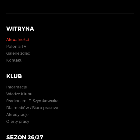
WITRYNA
Aktualności
Polonia TV
Galerie zdjęć
Kontakt
KLUB
Informacje
Władze Klubu
Stadion im. E. Szymkowiaka
Dla mediów / Biuro prasowe
Akredytacje
Oferty pracy
SEZON 26/27