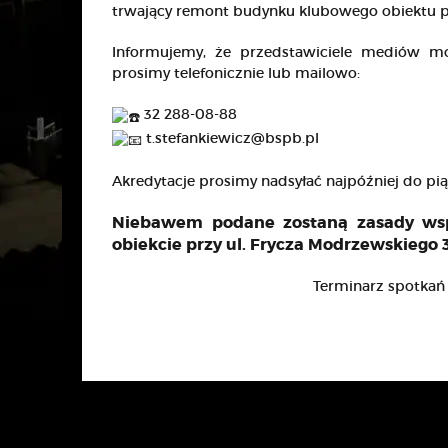
trwający remont budynku klubowego obiektu pr
Informujemy, że przedstawiciele mediów m
prosimy telefonicznie lub mailowo:
32 288-08-88
t.stefankiewicz@bspb.pl
Akredytacje prosimy nadsyłać najpóźniej do pią
Niebawem podane zostaną zasady wspó
obiekcie przy ul. Frycza Modrzewskiego 
Terminarz spotka