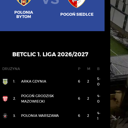
POLONIA
POGOŃ SIEDLCE
BYTOM
BETCLIC 1. LIGA 2026/2027
DRUŻYNA
P
M
B
5-
1.
ARKA GDYNIA
6
2
0
POGOŃ GRODZISK
4-
2.
6
2
MAZOWIECKI
0
4-
3.
POLONIA WARSZAWA
6
2
1