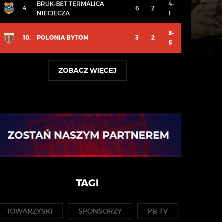
BRUK-BET TERMALICA
4-
4.
6
2
NIECIECZA
1
5-
10.
POLONIA BYTOM
3
2
5
ZOBACZ WIĘCEJ
TAGI
TOWARZYSKI
SPONSORZY
PB TV