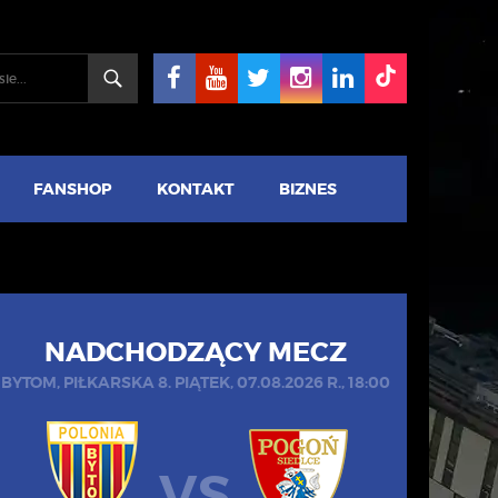
FANSHOP
KONTAKT
BIZNES
NADCHODZĄCY MECZ
BYTOM, PIŁKARSKA 8. PIĄTEK, 07.08.2026 R., 18:00
VS