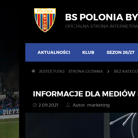
BS POLONIA B
OFICJALNA STRONA INTERNETO
AKTUALNOŚCI
KLUB
SEZON 26/27
JESTEŚ TUTAJ:
STRONA GŁÓWNA
BEZ KATEGO
INFORMACJE DLA MEDIÓW
2.09.2021
Autor: marketing