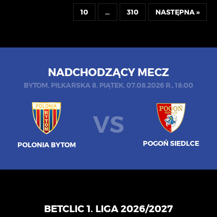
10
…
310
NASTĘPNA »
NADCHODZĄCY MECZ
BYTOM, PIŁKARSKA 8. PIĄTEK, 07.08.2026 R., 18:00
VS
POGOŃ SIEDLCE
POLONIA BYTOM
BETCLIC 1. LIGA 2026/2027