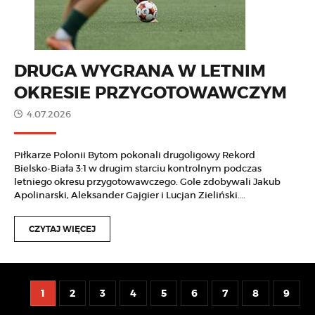
DRUGA WYGRANA W LETNIM
OKRESIE PRZYGOTOWAWCZYM
4.07.2026
Piłkarze Polonii Bytom pokonali drugoligowy Rekord
Bielsko-Biała 3:1 w drugim starciu kontrolnym podczas
letniego okresu przygotowawczego. Gole zdobywali Jakub
Apolinarski, Aleksander Gajgier i Lucjan Zieliński….
CZYTAJ WIĘCEJ
1
2
3
4
5
6
7
8
9