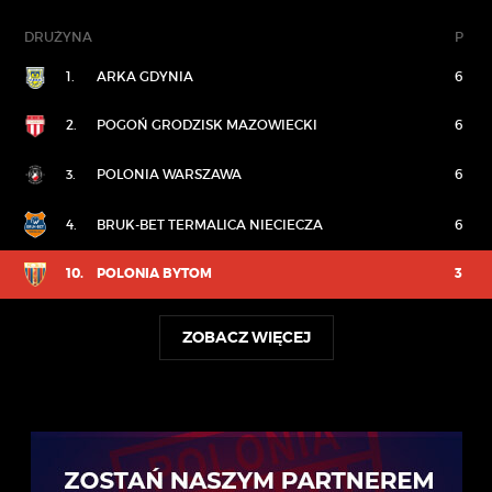
DRUŻYNA
P
1.
ARKA GDYNIA
6
2.
POGOŃ GRODZISK MAZOWIECKI
6
3.
POLONIA WARSZAWA
6
4.
BRUK-BET TERMALICA NIECIECZA
6
10.
POLONIA BYTOM
3
ZOBACZ WIĘCEJ