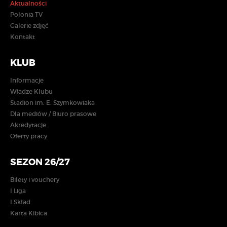
Aktualności
Polonia TV
Galerie zdjęć
Kontakt
KLUB
Informacje
Władze Klubu
Stadion im. E. Szymkowiaka
Dla mediów / Biuro prasowe
Akredytacje
Oferty pracy
SEZON 26/27
Bilety i vouchery
I Liga
I Skład
Karta Kibica