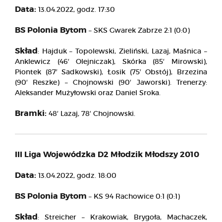
Data:
13.04.2022, godz. 17:30
BS Polonia Bytom
– SKS Gwarek Zabrze 2:1 (0:0)
Skład
: Hajduk – Topolewski, Zieliński, Lazaj, Maśnica –
Anklewicz (46′ Olejniczak), Skórka (85′ Mirowski),
Piontek (87′ Sadkowski), Łosik (75′ Obstój), Brzezina
(90′ Reszke) – Chojnowski (90′ Jaworski). Trenerzy:
Aleksander Mużyłowski oraz Daniel Sroka.
Bramki:
48′ Lazaj, 78′ Chojnowski.
III Liga Wojewódzka D2 Młodzik Młodszy 2010
Data:
13.04.2022, godz. 18:00
BS Polonia Bytom
– KS 94 Rachowice 0:1 (0:1)
Skład
: Streicher – Krakowiak, Brygoła, Machaczek,