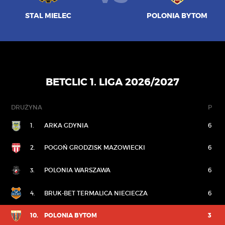
STAL MIELEC
POLONIA BYTOM
BETCLIC 1. LIGA 2026/2027
DRUŻYNA
P
1.
ARKA GDYNIA
6
2.
POGOŃ GRODZISK MAZOWIECKI
6
3.
POLONIA WARSZAWA
6
4.
BRUK-BET TERMALICA NIECIECZA
6
10.
POLONIA BYTOM
3