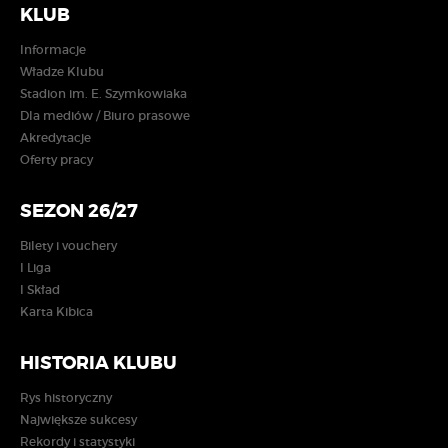
KLUB
Informacje
Władze Klubu
Stadion im. E. Szymkowiaka
Dla mediów / Biuro prasowe
Akredytacje
Oferty pracy
SEZON 26/27
Bilety i vouchery
I Liga
I Skład
Karta Kibica
HISTORIA KLUBU
Rys historyczny
Największe sukcesy
Rekordy i statystyki