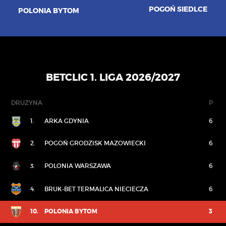
POGOŃ SIEDLCE
POLONIA BYTOM
BETCLIC 1. LIGA 2026/2027
DRUŻYNA
P
1.
ARKA GDYNIA
6
2.
POGOŃ GRODZISK MAZOWIECKI
6
3.
POLONIA WARSZAWA
6
4.
BRUK-BET TERMALICA NIECIECZA
6
10.
POLONIA BYTOM
3