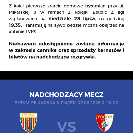
Z kolei pierwsze starcie domowe bytomian przy ul.
Piłkarskiej 8 w ramach 2. kolejki Betclic 2. ligi
niedzielę 28 lipca
zaplanowano na
, na godzinę
19:35.
Transmisję na żywo będzie można obejrzeć na
antenie TVP3.
Niebawem udostępnione zostaną informacje
w zakresie cennika oraz sprzedaży karnetów i
biletów na nadchodzące rozgrywki.
NADCHODZĄCY MECZ
BYTOM, PIŁKARSKA 8. PIĄTEK, 07.08.2026 R., 18:00
VS