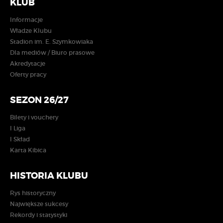
KLUB
Informacje
Władze Klubu
Stadion im. E. Szymkowiaka
Dla mediów / Biuro prasowe
Akredytacje
Oferty pracy
SEZON 26/27
Bilety i vouchery
I Liga
I Skład
Karta Kibica
HISTORIA KLUBU
Rys historyczny
Największe sukcesy
Rekordy i statystyki