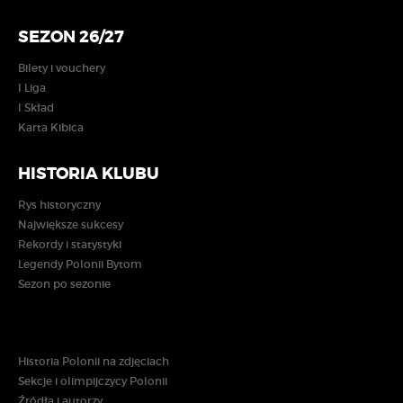
SEZON 26/27
Bilety i vouchery
I Liga
I Skład
Karta Kibica
HISTORIA KLUBU
Rys historyczny
Największe sukcesy
Rekordy i statystyki
Legendy Polonii Bytom
Sezon po sezonie
Historia Polonii na zdjęciach
Sekcje i olimpijczycy Polonii
Źródła i autorzy