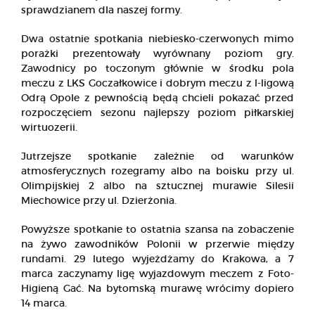
sprawdzianem dla naszej formy.
Dwa ostatnie spotkania niebiesko-czerwonych mimo
porażki prezentowały wyrównany poziom gry.
Zawodnicy po toczonym głównie w środku pola
meczu z LKS Goczałkowice i dobrym meczu z I-ligową
Odrą Opole z pewnością będą chcieli pokazać przed
rozpoczęciem sezonu najlepszy poziom piłkarskiej
wirtuozerii.
Jutrzejsze spotkanie zależnie od warunków
atmosferycznych rozegramy albo na boisku przy ul.
Olimpijskiej 2 albo na sztucznej murawie Silesii
Miechowice przy ul. Dzierżonia.
Powyższe spotkanie to ostatnia szansa na zobaczenie
na żywo zawodników Polonii w przerwie między
rundami. 29 lutego wyjeżdżamy do Krakowa, a 7
marca zaczynamy ligę wyjazdowym meczem z Foto-
Higieną Gać. Na bytomską murawę wrócimy dopiero
14 marca.