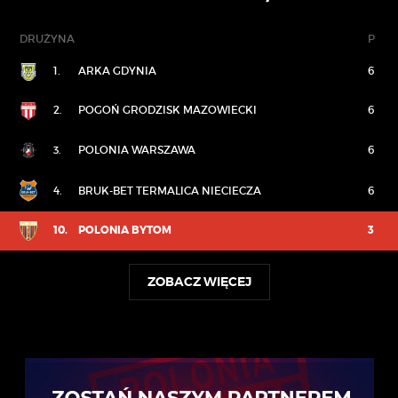
DRUŻYNA
P
1.
ARKA GDYNIA
6
2.
POGOŃ GRODZISK MAZOWIECKI
6
3.
POLONIA WARSZAWA
6
4.
BRUK-BET TERMALICA NIECIECZA
6
10.
POLONIA BYTOM
3
ZOBACZ WIĘCEJ